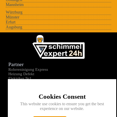
Mannheim
Würzburg
Münster
Erfurt
Augsburg
Partner
Rohrreninigung Express
Heizung Defekt
Elektriker Nr1
Über uns
Impressum
Cookies Consent
Datenschutz
Kontakt
This website use cookies to ensure you get the best
experience on our website.
0176-1605172
info@schimmelexperte24h.de