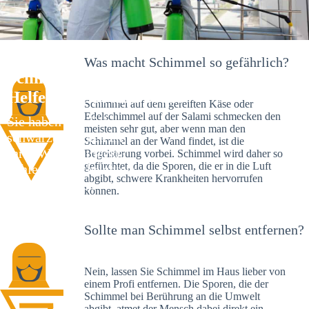
Was macht Schimmel so gefährlich?
Schimmelexperte in Bernried – Ihr
Helfer an Ort und Stelle
Schimmel auf dem gereiften Käse oder
Edelschimmel auf der Salami schmecken den
Sie haben kürzlich
meisten sehr gut, aber wenn man den
schwarze Flecken an
Schimmel an der Wand findet, ist die
Ihrer Wand entdeckt?
Begeisterung vorbei. Schimmel wird daher so
gefürchtet, da die Sporen, die er in die Luft
Schlechte Nachrichten:
abgibt, schwere Krankheiten hervorrufen
Sie haben einen
können.
Schimmelbefall in
Ihrem Haus.
Sollte man Schimmel selbst entfernen?
Nein, lassen Sie Schimmel im Haus lieber von
einem Profi entfernen. Die Sporen, die der
Schimmel bei Berührung an die Umwelt
abgibt, atmet der Mensch dabei direkt ein.