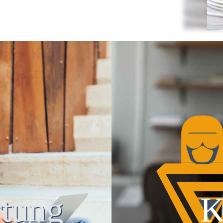
tung
K