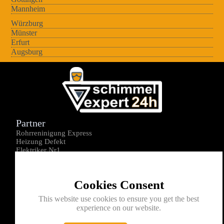
Mannheim
Würzburg
Münster
Erfurt
Augsburg
Partner
Rohrreninigung Express
Heizung Defekt
Elektriker Nr1
Über uns
Impressum
Cookies Consent
Datenschutz
Kontakt
This website use cookies to ensure you get the best
experience on our website.
0176-1605172
info@schimmelexperte24h.de