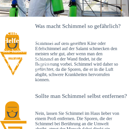
Was macht Schimmel so gefährlich?
Schimmelexperte in Maleck – Ihr
Helfer an Ort und Stelle
Schimmel auf dem gereiften Käse oder
Edelschimmel auf der Salami schmecken den
Sie haben kürzlich
meisten sehr gut, aber wenn man den
schwarze Flecken an
Schimmel an der Wand findet, ist die
Ihrer Wand entdeckt?
Begeisterung vorbei. Schimmel wird daher so
gefürchtet, da die Sporen, die er in die Luft
Schlechte Nachrichten:
abgibt, schwere Krankheiten hervorrufen
Sie haben einen
können.
Schimmelbefall in
Ihrem Haus.
Sollte man Schimmel selbst entfernen?
Nein, lassen Sie Schimmel im Haus lieber von
einem Profi entfernen. Die Sporen, die der
Schimmel bei Berührung an die Umwelt
abgibt, atmet der Mensch dabei direkt ein.