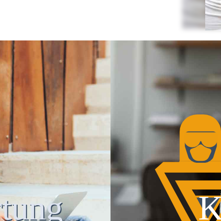
tung
K