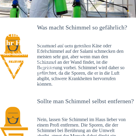
Was macht Schimmel so gefährlich?
Schimmelexperte in Simonswald –
Ihr Helfer an Ort und Stelle
Schimmel auf dem gereiften Käse oder
Edelschimmel auf der Salami schmecken den
Sie haben kürzlich
meisten sehr gut, aber wenn man den
schwarze Flecken an
Schimmel an der Wand findet, ist die
Ihrer Wand entdeckt?
Begeisterung vorbei. Schimmel wird daher so
gefürchtet, da die Sporen, die er in die Luft
Schlechte Nachrichten:
abgibt, schwere Krankheiten hervorrufen
Sie haben einen
können.
Schimmelbefall in
Ihrem Haus.
Sollte man Schimmel selbst entfernen?
Nein, lassen Sie Schimmel im Haus lieber von
einem Profi entfernen. Die Sporen, die der
Schimmel bei Berührung an die Umwelt
abgibt, atmet der Mensch dabei direkt ein.