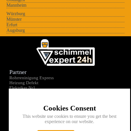
Mannheim
Würzburg
Münster
Erfurt
Augsburg
Partner
Rohrreninigung Express
Heizung Defekt
Elektriker Nr1
Über uns
Impressum
Cookies Consent
Datenschutz
Kontakt
This website use cookies to ensure you get the best
experience on our website.
0176-1605172
info@schimmelexperte24h.de