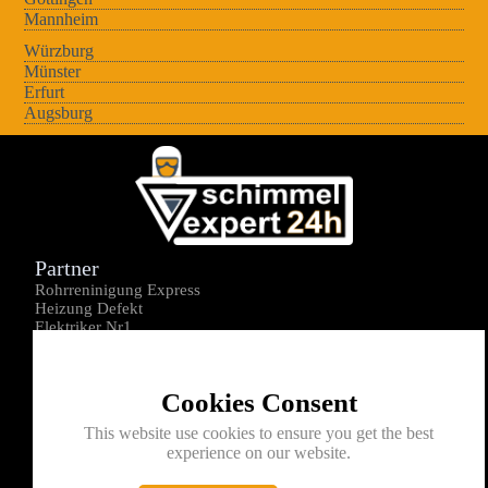
Mannheim
Würzburg
Münster
Erfurt
Augsburg
Partner
Rohrreninigung Express
Heizung Defekt
Elektriker Nr1
Über uns
Impressum
Cookies Consent
Datenschutz
Kontakt
This website use cookies to ensure you get the best
experience on our website.
0176-1605172
info@schimmelexperte24h.de