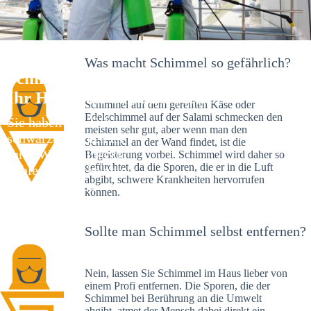
Was macht Schimmel so gefährlich?
Schimmelexperte in Lengerich –
Ihr Helfer an Ort und Stelle
Schimmel auf dem gereiften Käse oder
Edelschimmel auf der Salami schmecken den
Sie haben kürzlich
meisten sehr gut, aber wenn man den
schwarze Flecken an
Schimmel an der Wand findet, ist die
Ihrer Wand entdeckt?
Begeisterung vorbei. Schimmel wird daher so
gefürchtet, da die Sporen, die er in die Luft
Schlechte Nachrichten:
abgibt, schwere Krankheiten hervorrufen
Sie haben einen
können.
Schimmelbefall in
Ihrem Haus.
Sollte man Schimmel selbst entfernen?
Nein, lassen Sie Schimmel im Haus lieber von
einem Profi entfernen. Die Sporen, die der
Schimmel bei Berührung an die Umwelt
abgibt, atmet der Mensch dabei direkt ein.