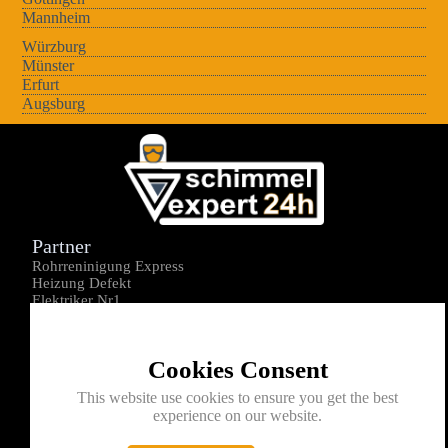
Mannheim
Würzburg
Münster
Erfurt
Augsburg
Partner
Rohrreninigung Express
Heizung Defekt
Elektriker Nr1
Über uns
Impressum
Cookies Consent
Datenschutz
Kontakt
This website use cookies to ensure you get the best
experience on our website.
0176-1605172
info@schimmelexperte24h.de