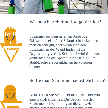
Was macht Schimmel so gefährlich?
Schimmelexperte in Knittlingen –
Ihr Helfer an Ort und Stelle
Schimmel auf dem gereiften Käse oder
Edelschimmel auf der Salami schmecken den
Sie haben kürzlich
meisten sehr gut, aber wenn man den
schwarze Flecken an
Schimmel an der Wand findet, ist die
Ihrer Wand entdeckt?
Begeisterung vorbei. Schimmel wird daher so
gefürchtet, da die Sporen, die er in die Luft
Schlechte Nachrichten:
abgibt, schwere Krankheiten hervorrufen
Sie haben einen
können.
Schimmelbefall in
Ihrem Haus.
Sollte man Schimmel selbst entfernen?
Nein, lassen Sie Schimmel im Haus lieber von
einem Profi entfernen. Die Sporen, die der
Schimmel bei Berührung an die Umwelt
abgibt, atmet der Mensch dabei direkt ein.