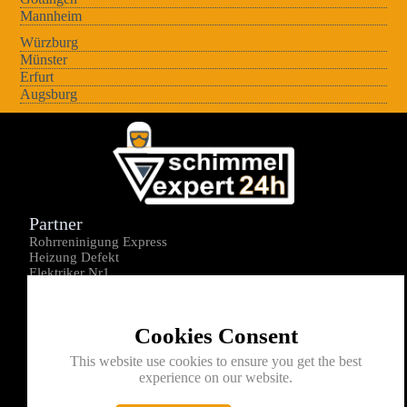
Mannheim
Würzburg
Münster
Erfurt
Augsburg
Partner
Rohrreninigung Express
Heizung Defekt
Elektriker Nr1
Über uns
Impressum
Cookies Consent
Datenschutz
Kontakt
This website use cookies to ensure you get the best
experience on our website.
0176-1605172
info@schimmelexperte24h.de