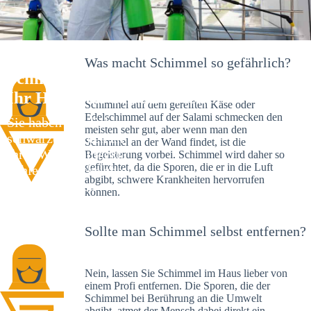
Was macht Schimmel so gefährlich?
Schimmelexperte in Mühlhausen –
Ihr Helfer an Ort und Stelle
Schimmel auf dem gereiften Käse oder
Edelschimmel auf der Salami schmecken den
Sie haben kürzlich
meisten sehr gut, aber wenn man den
schwarze Flecken an
Schimmel an der Wand findet, ist die
Ihrer Wand entdeckt?
Begeisterung vorbei. Schimmel wird daher so
gefürchtet, da die Sporen, die er in die Luft
Schlechte Nachrichten:
abgibt, schwere Krankheiten hervorrufen
Sie haben einen
können.
Schimmelbefall in
Ihrem Haus.
Sollte man Schimmel selbst entfernen?
Nein, lassen Sie Schimmel im Haus lieber von
einem Profi entfernen. Die Sporen, die der
Schimmel bei Berührung an die Umwelt
abgibt, atmet der Mensch dabei direkt ein.