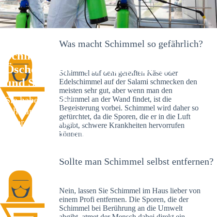
Was macht Schimmel so gefährlich?
Schimmelexperte in Niefern-
Öschelbronn – Ihr Helfer an Ort
Schimmel auf dem gereiften Käse oder
und Stelle
Edelschimmel auf der Salami schmecken den
meisten sehr gut, aber wenn man den
Sie haben kürzlich
Schimmel an der Wand findet, ist die
Begeisterung vorbei. Schimmel wird daher so
schwarze Flecken an
gefürchtet, da die Sporen, die er in die Luft
Ihrer Wand entdeckt?
abgibt, schwere Krankheiten hervorrufen
Schlechte Nachrichten:
können.
Sie haben einen
Schimmelbefall in
Sollte man Schimmel selbst entfernen?
Ihrem Haus.
Nein, lassen Sie Schimmel im Haus lieber von
einem Profi entfernen. Die Sporen, die der
Schimmel bei Berührung an die Umwelt
abgibt, atmet der Mensch dabei direkt ein.