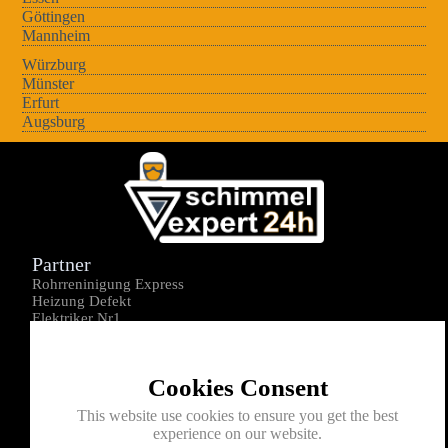
Göttingen
Mannheim
Würzburg
Münster
Erfurt
Augsburg
Partner
Rohrreninigung Express
Heizung Defekt
Elektriker Nr1
Über uns
Impressum
Cookies Consent
Datenschutz
Kontakt
This website use cookies to ensure you get the best
experience on our website.
0176-1605172