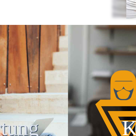
tung
K