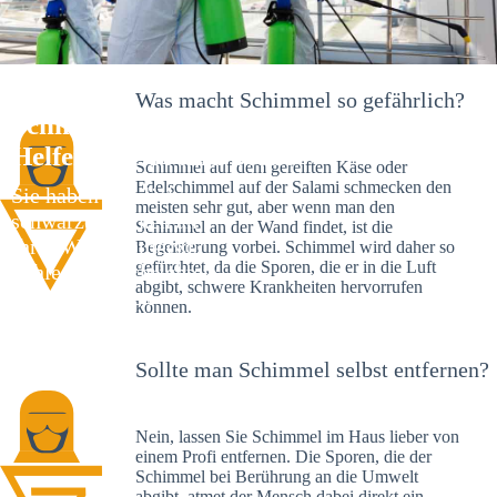
Was macht Schimmel so gefährlich?
Schimmelexperte in Altbach – Ihr
Helfer an Ort und Stelle
Schimmel auf dem gereiften Käse oder
Edelschimmel auf der Salami schmecken den
Sie haben kürzlich
meisten sehr gut, aber wenn man den
schwarze Flecken an
Schimmel an der Wand findet, ist die
Ihrer Wand entdeckt?
Begeisterung vorbei. Schimmel wird daher so
gefürchtet, da die Sporen, die er in die Luft
Schlechte Nachrichten:
abgibt, schwere Krankheiten hervorrufen
Sie haben einen
können.
Schimmelbefall in
Ihrem Haus.
Sollte man Schimmel selbst entfernen?
Nein, lassen Sie Schimmel im Haus lieber von
einem Profi entfernen. Die Sporen, die der
Schimmel bei Berührung an die Umwelt
abgibt, atmet der Mensch dabei direkt ein.