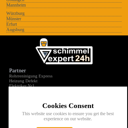
Mannheim
Würzburg
Münster
Erfurt
Augsburg
Partner
Rohrreninigung Express
Heizung Defekt
Elektriker Nr1
Über uns
Impressum
Cookies Consent
Datenschutz
Kontakt
This website use cookies to ensure you get the best
experience on our website.
0176-1605172
info@schimmelexperte24h.de