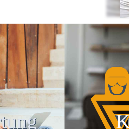
tung
K