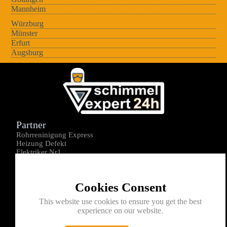
Mannheim
Würzburg
Münster
Erfurt
Augsburg
Partner
Rohrreninigung Express
Heizung Defekt
Elektriker Nr1
Über uns
Impressum
Cookies Consent
Datenschutz
Kontakt
This website use cookies to ensure you get the best
experience on our website.
0176-1605172
info@schimmelexperte24h.de