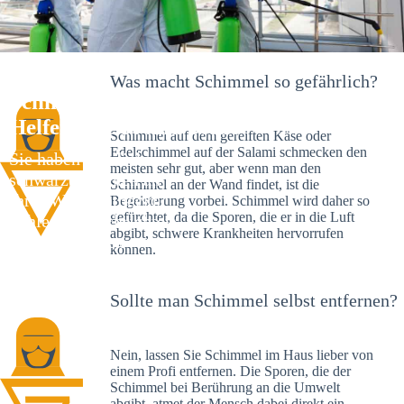
Was macht Schimmel so gefährlich?
Schimmelexperte in Hardt – Ihr
Helfer an Ort und Stelle
Schimmel auf dem gereiften Käse oder
Edelschimmel auf der Salami schmecken den
Sie haben kürzlich
meisten sehr gut, aber wenn man den
schwarze Flecken an
Schimmel an der Wand findet, ist die
Ihrer Wand entdeckt?
Begeisterung vorbei. Schimmel wird daher so
gefürchtet, da die Sporen, die er in die Luft
Schlechte Nachrichten:
abgibt, schwere Krankheiten hervorrufen
Sie haben einen
können.
Schimmelbefall in
Ihrem Haus.
Sollte man Schimmel selbst entfernen?
Nein, lassen Sie Schimmel im Haus lieber von
einem Profi entfernen. Die Sporen, die der
Schimmel bei Berührung an die Umwelt
abgibt, atmet der Mensch dabei direkt ein.