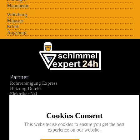
Mannheim
Würzburg
Münster
Erfurt
Augsburg
Partner
Rohrreninigung Express
Heizung Defekt
Elektriker Nr1
Über uns
Impressum
Cookies Consent
Datenschutz
Kontakt
This website use cookies to ensure you get the best
experience on our website.
0176-1605172
info@schimmelexperte24h.de