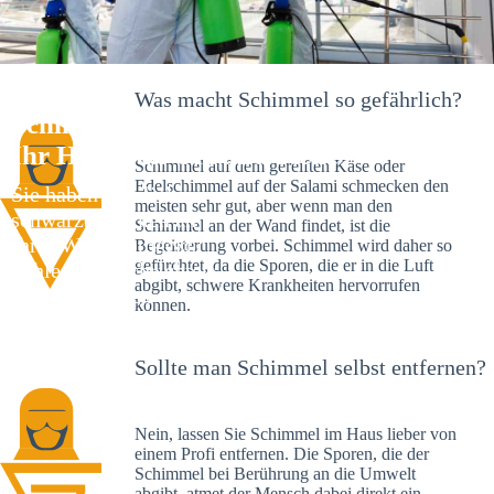
Was macht Schimmel so gefährlich?
Schimmelexperte in Leinfelden –
Ihr Helfer an Ort und Stelle
Schimmel auf dem gereiften Käse oder
Edelschimmel auf der Salami schmecken den
Sie haben kürzlich
meisten sehr gut, aber wenn man den
schwarze Flecken an
Schimmel an der Wand findet, ist die
Ihrer Wand entdeckt?
Begeisterung vorbei. Schimmel wird daher so
gefürchtet, da die Sporen, die er in die Luft
Schlechte Nachrichten:
abgibt, schwere Krankheiten hervorrufen
Sie haben einen
können.
Schimmelbefall in
Ihrem Haus.
Sollte man Schimmel selbst entfernen?
Nein, lassen Sie Schimmel im Haus lieber von
einem Profi entfernen. Die Sporen, die der
Schimmel bei Berührung an die Umwelt
abgibt, atmet der Mensch dabei direkt ein.