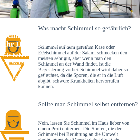
Was macht Schimmel so gefährlich?
Schimmelexperte in Neckarhalde –
Ihr Helfer an Ort und Stelle
Schimmel auf dem gereiften Käse oder
Edelschimmel auf der Salami schmecken den
Sie haben kürzlich
meisten sehr gut, aber wenn man den
schwarze Flecken an
Schimmel an der Wand findet, ist die
Ihrer Wand entdeckt?
Begeisterung vorbei. Schimmel wird daher so
gefürchtet, da die Sporen, die er in die Luft
Schlechte Nachrichten:
abgibt, schwere Krankheiten hervorrufen
Sie haben einen
können.
Schimmelbefall in
Ihrem Haus.
Sollte man Schimmel selbst entfernen?
Nein, lassen Sie Schimmel im Haus lieber von
einem Profi entfernen. Die Sporen, die der
Schimmel bei Berührung an die Umwelt
abgibt, atmet der Mensch dabei direkt ein.