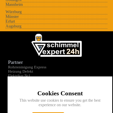
Mannheim
Würzburg
Münster
Erfurt
Augsburg
Partner
Rohrreninigung Express
Heizung Defekt
Elektriker Nr1
Über uns
Impressum
Cookies Consent
Datenschutz
Kontakt
This website use cookies to ensure you get the best
experience on our website.
0176-1605172
info@schimmelexperte24h.de