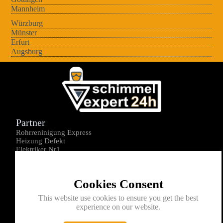
Mannheim
Würzburg
Münster
Erfurt
Augsburg
Partner
Rohrreninigung Express
Heizung Defekt
Elektriker Nr1
Über uns
Impressum
Cookies Consent
Datenschutz
Kontakt
This website use cookies to ensure you get the best
experience on our website.
0176-1605172
info@schimmelexperte24h.de