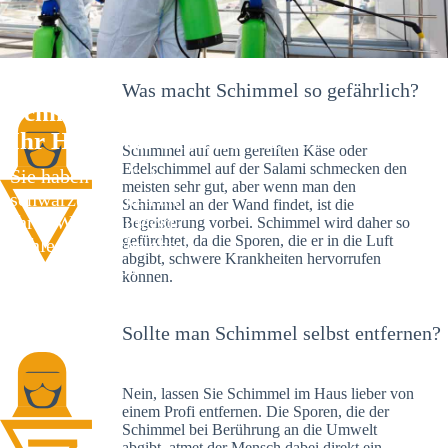
Was macht Schimmel so gefährlich?
Schimmelexperte in Benzhausen –
Ihr Helfer an Ort und Stelle
Schimmel auf dem gereiften Käse oder
Edelschimmel auf der Salami schmecken den
Sie haben kürzlich
meisten sehr gut, aber wenn man den
schwarze Flecken an
Schimmel an der Wand findet, ist die
Ihrer Wand entdeckt?
Begeisterung vorbei. Schimmel wird daher so
gefürchtet, da die Sporen, die er in die Luft
Schlechte Nachrichten:
abgibt, schwere Krankheiten hervorrufen
Sie haben einen
können.
Schimmelbefall in
Ihrem Haus.
Sollte man Schimmel selbst entfernen?
Nein, lassen Sie Schimmel im Haus lieber von
einem Profi entfernen. Die Sporen, die der
Schimmel bei Berührung an die Umwelt
abgibt, atmet der Mensch dabei direkt ein.