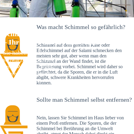
Was macht Schimmel so gefährlich?
Schimmelexperte in Sankt Nikolaus
– Ihr Helfer an Ort und Stelle
Schimmel auf dem gereiften Käse oder
Edelschimmel auf der Salami schmecken den
Sie haben kürzlich
meisten sehr gut, aber wenn man den
schwarze Flecken an
Schimmel an der Wand findet, ist die
Ihrer Wand entdeckt?
Begeisterung vorbei. Schimmel wird daher so
gefürchtet, da die Sporen, die er in die Luft
Schlechte Nachrichten:
abgibt, schwere Krankheiten hervorrufen
Sie haben einen
können.
Schimmelbefall in
Ihrem Haus.
Sollte man Schimmel selbst entfernen?
Nein, lassen Sie Schimmel im Haus lieber von
einem Profi entfernen. Die Sporen, die der
Schimmel bei Berührung an die Umwelt
abgibt, atmet der Mensch dabei direkt ein.