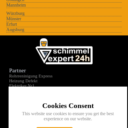
Mannheim
Würzburg
Münster
Erfurt
Augsburg
Partner
Rohrreninigung Express
Heizung Defekt
Elektriker Nr1
Über uns
Impressum
Cookies Consent
Datenschutz
Kontakt
This website use cookies to ensure you get the best
experience on our website.
0176-1605172
info@schimmelexperte24h.de