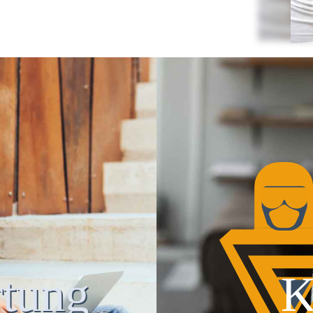
tung
K