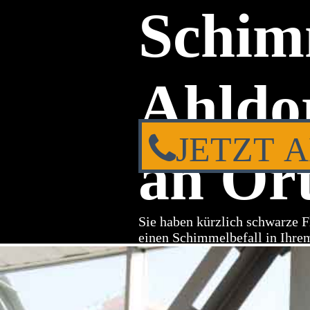
Schim
Ahldor
JETZT 
an Ort
Sie haben kürzlich schwarze F
einen Schimmelbefall in Ihre