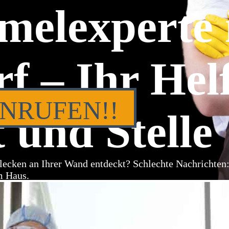
melexperte 
f – Ihr Hel
ANRUFEN!!
 und Stelle
lecken an Ihrer Wand entdeckt? Schlechte Nachrichten
m Haus.