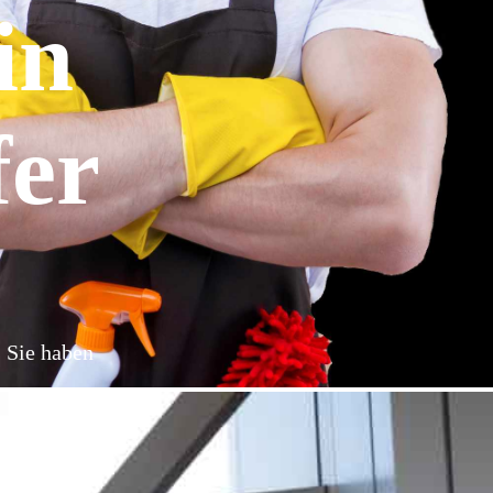
in
fer
: Sie haben