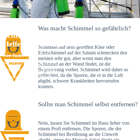
Was macht Schimmel so gefährlich?
Schimmelexperte in Dießen – Ihr
Helfer an Ort und Stelle
Schimmel auf dem gereiften Käse oder
Edelschimmel auf der Salami schmecken den
Sie haben kürzlich
meisten sehr gut, aber wenn man den
schwarze Flecken an
Schimmel an der Wand findet, ist die
Ihrer Wand entdeckt?
Begeisterung vorbei. Schimmel wird daher so
gefürchtet, da die Sporen, die er in die Luft
Schlechte Nachrichten:
abgibt, schwere Krankheiten hervorrufen
Sie haben einen
können.
Schimmelbefall in
Ihrem Haus.
Sollte man Schimmel selbst entfernen?
Nein, lassen Sie Schimmel im Haus lieber von
einem Profi entfernen. Die Sporen, die der
Schimmel bei Berührung an die Umwelt
abgibt, atmet der Mensch dabei direkt ein.