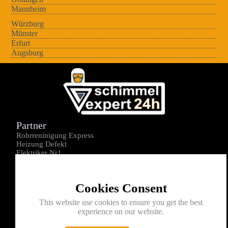
Mannheim
Würzburg
Münster
Erfurt
Augsburg
Partner
Rohrreninigung Express
Heizung Defekt
Elektriker Nr1
Über uns
Impressum
Cookies Consent
Datenschutz
Kontakt
This website use cookies to ensure you get the best
experience on our website.
0176-1605172
info@schimmelexperte24h.de