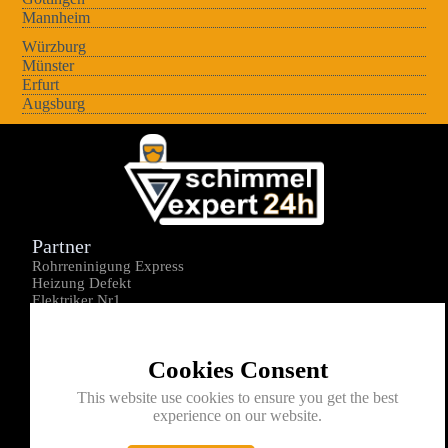
Mannheim
Würzburg
Münster
Erfurt
Augsburg
Partner
Rohrreninigung Express
Heizung Defekt
Elektriker Nr1
Über uns
Impressum
Cookies Consent
Datenschutz
Kontakt
This website use cookies to ensure you get the best
experience on our website.
0176-1605172
info@schimmelexperte24h.de