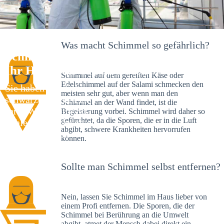
Was macht Schimmel so gefährlich?
Schimmelexperte in Romsgrund –
Ihr Helfer an Ort und Stelle
Schimmel auf dem gereiften Käse oder
Edelschimmel auf der Salami schmecken den
Sie haben kürzlich
meisten sehr gut, aber wenn man den
schwarze Flecken an
Schimmel an der Wand findet, ist die
Ihrer Wand entdeckt?
Begeisterung vorbei. Schimmel wird daher so
gefürchtet, da die Sporen, die er in die Luft
Schlechte Nachrichten:
abgibt, schwere Krankheiten hervorrufen
Sie haben einen
können.
Schimmelbefall in
Ihrem Haus.
Sollte man Schimmel selbst entfernen?
Nein, lassen Sie Schimmel im Haus lieber von
einem Profi entfernen. Die Sporen, die der
Schimmel bei Berührung an die Umwelt
abgibt, atmet der Mensch dabei direkt ein.