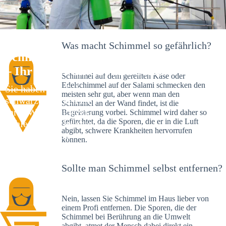
Was macht Schimmel so gefährlich?
Schimmelexperte in Krummwälden
– Ihr Helfer an Ort und Stelle
Schimmel auf dem gereiften Käse oder
Edelschimmel auf der Salami schmecken den
Sie haben kürzlich
meisten sehr gut, aber wenn man den
schwarze Flecken an
Schimmel an der Wand findet, ist die
Ihrer Wand entdeckt?
Begeisterung vorbei. Schimmel wird daher so
gefürchtet, da die Sporen, die er in die Luft
Schlechte Nachrichten:
abgibt, schwere Krankheiten hervorrufen
Sie haben einen
können.
Schimmelbefall in
Ihrem Haus.
Sollte man Schimmel selbst entfernen?
Nein, lassen Sie Schimmel im Haus lieber von
einem Profi entfernen. Die Sporen, die der
Schimmel bei Berührung an die Umwelt
abgibt, atmet der Mensch dabei direkt ein.