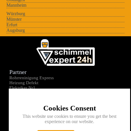
Mannheim
Würzburg
Münster
Erfurt
Augsburg
Partner
Rohrreninigung Express
Heizung Defekt
Elektriker Nr1
Über uns
Impressum
Cookies Consent
Datenschutz
Kontakt
This website use cookies to ensure you get the best
experience on our website.
0176-1605172
info@schimmelexperte24h.de