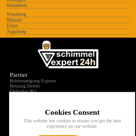
Mannheim
Würzburg
Münster
Erfurt
Augsburg
Partner
Rohrreninigung Express
Heizung Defekt
Elektriker Nr1
Über uns
Impressum
Cookies Consent
Datenschutz
Kontakt
This website use cookies to ensure you get the best
experience on our website.
0176-1605172
info@schimmelexperte24h.de