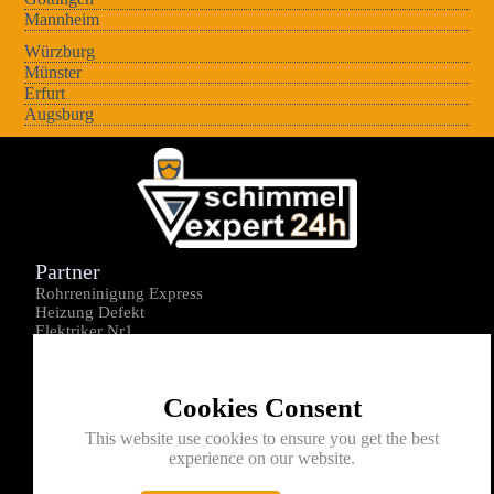
Mannheim
Würzburg
Münster
Erfurt
Augsburg
Partner
Rohrreninigung Express
Heizung Defekt
Elektriker Nr1
Über uns
Impressum
Cookies Consent
Datenschutz
Kontakt
This website use cookies to ensure you get the best
experience on our website.
0176-1605172
info@schimmelexperte24h.de