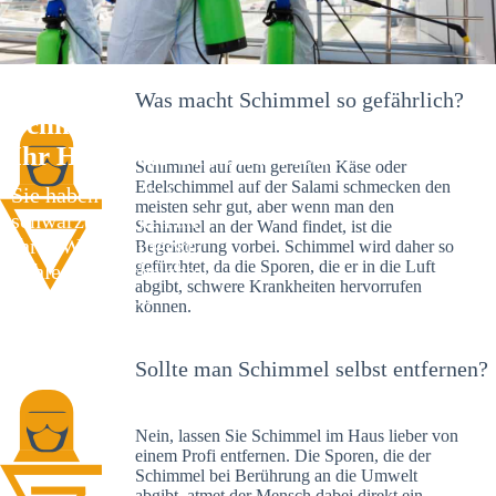
Was macht Schimmel so gefährlich?
Schimmelexperte in Klein Lobke –
Ihr Helfer an Ort und Stelle
Schimmel auf dem gereiften Käse oder
Edelschimmel auf der Salami schmecken den
Sie haben kürzlich
meisten sehr gut, aber wenn man den
schwarze Flecken an
Schimmel an der Wand findet, ist die
Ihrer Wand entdeckt?
Begeisterung vorbei. Schimmel wird daher so
gefürchtet, da die Sporen, die er in die Luft
Schlechte Nachrichten:
abgibt, schwere Krankheiten hervorrufen
Sie haben einen
können.
Schimmelbefall in
Ihrem Haus.
Sollte man Schimmel selbst entfernen?
Nein, lassen Sie Schimmel im Haus lieber von
einem Profi entfernen. Die Sporen, die der
Schimmel bei Berührung an die Umwelt
abgibt, atmet der Mensch dabei direkt ein.