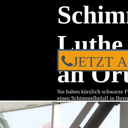
Schim
Luthe 
JETZT 
an Ort
Sie haben kürzlich schwarze F
einen Schimmelbefall in Ihre