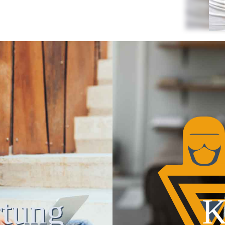
tung
K