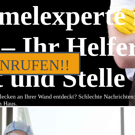
melexperte 
– Ihr Helfe
ANRUFEN!!
 und Stelle
lecken an Ihrer Wand entdeckt? Schlechte Nachrichten
m Haus.