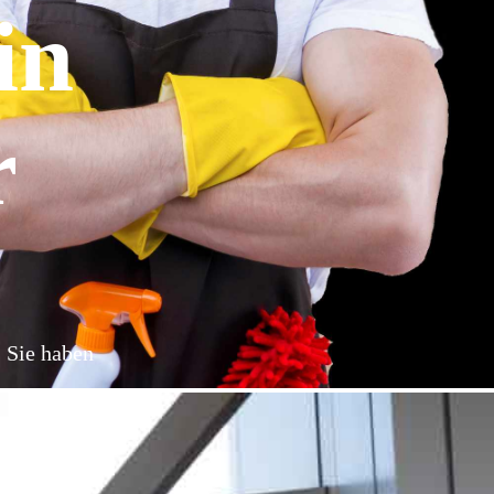
in
r
: Sie haben