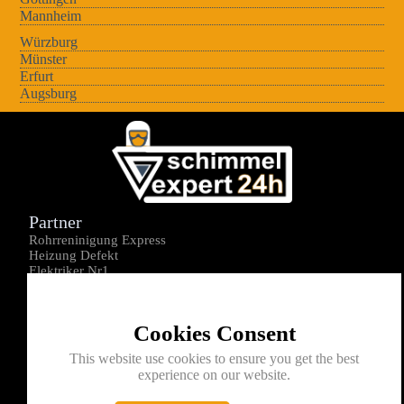
Mannheim
Würzburg
Münster
Erfurt
Augsburg
Partner
Rohrreninigung Express
Heizung Defekt
Elektriker Nr1
Über uns
Impressum
Cookies Consent
Datenschutz
Kontakt
This website use cookies to ensure you get the best
experience on our website.
0176-1605172
info@schimmelexperte24h.de