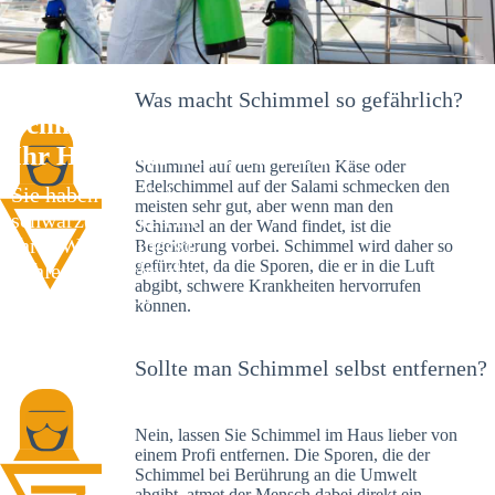
Was macht Schimmel so gefährlich?
Schimmelexperte in Gödenstorf –
Ihr Helfer an Ort und Stelle
Schimmel auf dem gereiften Käse oder
Edelschimmel auf der Salami schmecken den
Sie haben kürzlich
meisten sehr gut, aber wenn man den
schwarze Flecken an
Schimmel an der Wand findet, ist die
Ihrer Wand entdeckt?
Begeisterung vorbei. Schimmel wird daher so
gefürchtet, da die Sporen, die er in die Luft
Schlechte Nachrichten:
abgibt, schwere Krankheiten hervorrufen
Sie haben einen
können.
Schimmelbefall in
Ihrem Haus.
Sollte man Schimmel selbst entfernen?
Nein, lassen Sie Schimmel im Haus lieber von
einem Profi entfernen. Die Sporen, die der
Schimmel bei Berührung an die Umwelt
abgibt, atmet der Mensch dabei direkt ein.