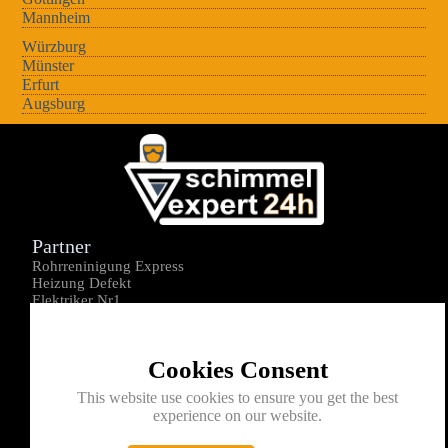
Mannheim
Würzburg
Münster
Erfurt
Augsburg
Partner
Rohrreninigung Express
Heizung Defekt
Elektriker Nr1
Über uns
Impressum
Cookies Consent
Datenschutz
Kontakt
This website use cookies to ensure you get the best
experience on our website.
0176-1605172
info@schimmelexperte24h.de