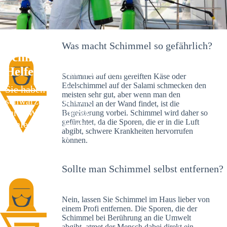
Was macht Schimmel so gefährlich?
Schimmelexperte in Hittfeld – Ihr
Helfer an Ort und Stelle
Schimmel auf dem gereiften Käse oder
Edelschimmel auf der Salami schmecken den
Sie haben kürzlich
meisten sehr gut, aber wenn man den
schwarze Flecken an
Schimmel an der Wand findet, ist die
Ihrer Wand entdeckt?
Begeisterung vorbei. Schimmel wird daher so
gefürchtet, da die Sporen, die er in die Luft
Schlechte Nachrichten:
abgibt, schwere Krankheiten hervorrufen
Sie haben einen
können.
Schimmelbefall in
Ihrem Haus.
Sollte man Schimmel selbst entfernen?
Nein, lassen Sie Schimmel im Haus lieber von
einem Profi entfernen. Die Sporen, die der
Schimmel bei Berührung an die Umwelt
abgibt, atmet der Mensch dabei direkt ein.