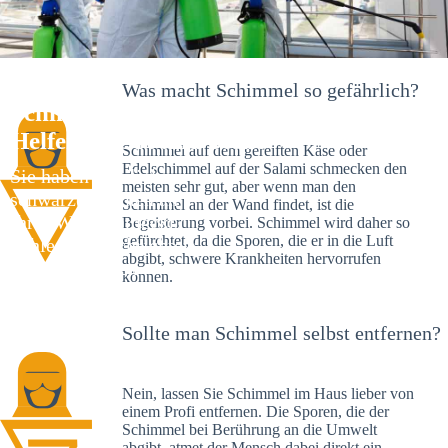
Was macht Schimmel so gefährlich?
Schimmelexperte in Trelde – Ihr
Helfer an Ort und Stelle
Schimmel auf dem gereiften Käse oder
Edelschimmel auf der Salami schmecken den
Sie haben kürzlich
meisten sehr gut, aber wenn man den
schwarze Flecken an
Schimmel an der Wand findet, ist die
Ihrer Wand entdeckt?
Begeisterung vorbei. Schimmel wird daher so
gefürchtet, da die Sporen, die er in die Luft
Schlechte Nachrichten:
abgibt, schwere Krankheiten hervorrufen
Sie haben einen
können.
Schimmelbefall in
Ihrem Haus.
Sollte man Schimmel selbst entfernen?
Nein, lassen Sie Schimmel im Haus lieber von
einem Profi entfernen. Die Sporen, die der
Schimmel bei Berührung an die Umwelt
abgibt, atmet der Mensch dabei direkt ein.