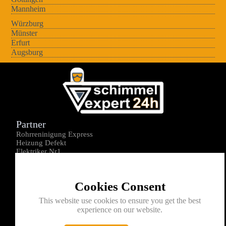
Mannheim
Würzburg
Münster
Erfurt
Augsburg
Partner
Rohrreninigung Express
Heizung Defekt
Elektriker Nr1
Über uns
Impressum
Cookies Consent
Datenschutz
Kontakt
This website use cookies to ensure you get the best
experience on our website.
0176-1605172
info@schimmelexperte24h.de