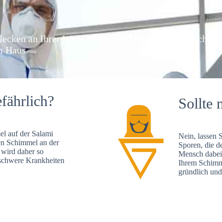
lecken an Ihrer Wand entdeckt? Schlechte Nachrichten
m Haus.
fährlich?
Sollte 
l auf der Salami
Nein, lassen 
en Schimmel an der
Sporen, die d
 wird daher so
Mensch dabei 
, schwere Krankheiten
Ihrem Schimm
gründlich und