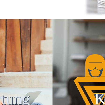
tung
K