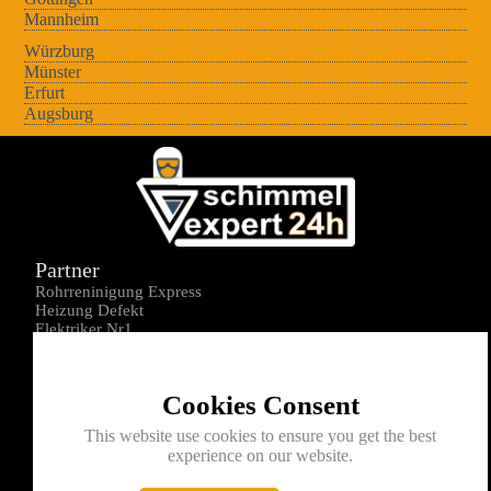
Mannheim
Würzburg
Münster
Erfurt
Augsburg
Partner
Rohrreninigung Express
Heizung Defekt
Elektriker Nr1
Über uns
Impressum
Cookies Consent
Datenschutz
Kontakt
This website use cookies to ensure you get the best
experience on our website.
0176-1605172
info@schimmelexperte24h.de