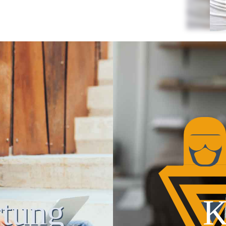
tung
K