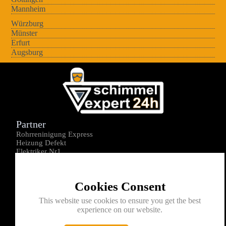
Mannheim
Würzburg
Münster
Erfurt
Augsburg
Partner
Rohrreninigung Express
Heizung Defekt
Elektriker Nr1
Über uns
Impressum
Cookies Consent
Datenschutz
Kontakt
This website use cookies to ensure you get the best
experience on our website.
0176-1605172
info@schimmelexperte24h.de