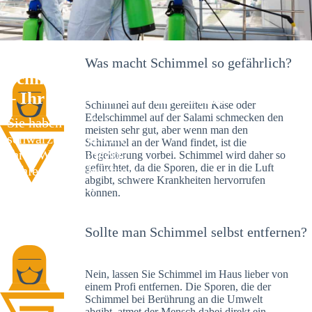
Was macht Schimmel so gefährlich?
Schimmelexperte in Neckargartach
– Ihr Helfer an Ort und Stelle
Schimmel auf dem gereiften Käse oder
Edelschimmel auf der Salami schmecken den
Sie haben kürzlich
meisten sehr gut, aber wenn man den
schwarze Flecken an
Schimmel an der Wand findet, ist die
Ihrer Wand entdeckt?
Begeisterung vorbei. Schimmel wird daher so
gefürchtet, da die Sporen, die er in die Luft
Schlechte Nachrichten:
abgibt, schwere Krankheiten hervorrufen
Sie haben einen
können.
Schimmelbefall in
Ihrem Haus.
Sollte man Schimmel selbst entfernen?
Nein, lassen Sie Schimmel im Haus lieber von
einem Profi entfernen. Die Sporen, die der
Schimmel bei Berührung an die Umwelt
abgibt, atmet der Mensch dabei direkt ein.