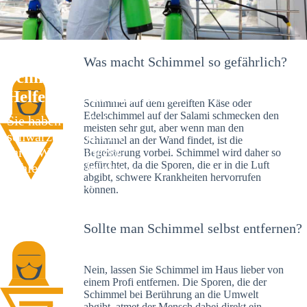
Was macht Schimmel so gefährlich?
Schimmelexperte in Talheim – Ihr
Helfer an Ort und Stelle
Schimmel auf dem gereiften Käse oder
Edelschimmel auf der Salami schmecken den
Sie haben kürzlich
meisten sehr gut, aber wenn man den
schwarze Flecken an
Schimmel an der Wand findet, ist die
Ihrer Wand entdeckt?
Begeisterung vorbei. Schimmel wird daher so
gefürchtet, da die Sporen, die er in die Luft
Schlechte Nachrichten:
abgibt, schwere Krankheiten hervorrufen
Sie haben einen
können.
Schimmelbefall in
Ihrem Haus.
Sollte man Schimmel selbst entfernen?
Nein, lassen Sie Schimmel im Haus lieber von
einem Profi entfernen. Die Sporen, die der
Schimmel bei Berührung an die Umwelt
abgibt, atmet der Mensch dabei direkt ein.