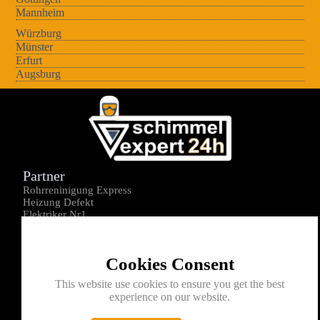
Mannheim
Würzburg
Münster
Erfurt
Augsburg
Partner
Rohrreninigung Express
Heizung Defekt
Elektriker Nr1
Über uns
Impressum
Cookies Consent
Datenschutz
Kontakt
This website use cookies to ensure you get the best
experience on our website.
0176-1605172
info@schimmelexperte24h.de