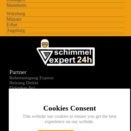
Mannheim
Würzburg
Münster
Erfurt
Augsburg
Partner
Rohrreninigung Express
Heizung Defekt
Elektriker Nr1
Über uns
Impressum
Cookies Consent
Datenschutz
Kontakt
This website use cookies to ensure you get the best
experience on our website.
0176-1605172
info@schimmelexperte24h.de