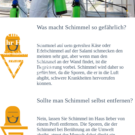
Was macht Schimmel so gefährlich?
Schimmelexperte in Niedernhall –
Ihr Helfer an Ort und Stelle
Schimmel auf dem gereiften Käse oder
Edelschimmel auf der Salami schmecken den
Sie haben kürzlich
meisten sehr gut, aber wenn man den
schwarze Flecken an
Schimmel an der Wand findet, ist die
Ihrer Wand entdeckt?
Begeisterung vorbei. Schimmel wird daher so
gefürchtet, da die Sporen, die er in die Luft
Schlechte Nachrichten:
abgibt, schwere Krankheiten hervorrufen
Sie haben einen
können.
Schimmelbefall in
Ihrem Haus.
Sollte man Schimmel selbst entfernen?
Nein, lassen Sie Schimmel im Haus lieber von
einem Profi entfernen. Die Sporen, die der
Schimmel bei Berührung an die Umwelt
abgibt, atmet der Mensch dabei direkt ein.