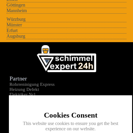
Göttingen
Mannheim
Würzburg
Münster
Erfurt
Augsburg
Partner
Rohrreninigung Express
Heizung Defekt
Elektriker Nr1
Über uns
Impressum
Cookies Consent
Datenschutz
Kontakt
This website use cookies to ensure you get the best
experience on our website.
0176-1605172