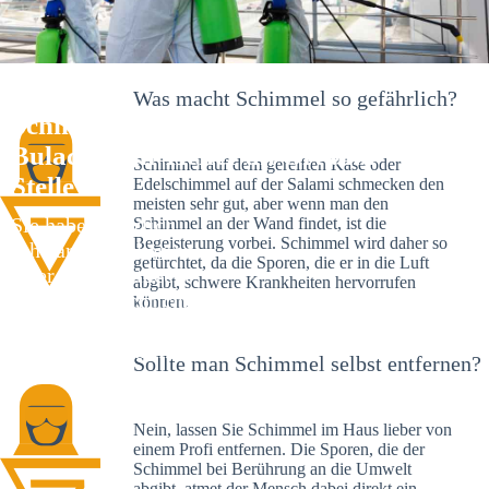
Was macht Schimmel so gefährlich?
Schimmelexperte in Beiertheim-
Bulach – Ihr Helfer an Ort und
Schimmel auf dem gereiften Käse oder
Stelle
Edelschimmel auf der Salami schmecken den
meisten sehr gut, aber wenn man den
Sie haben kürzlich
Schimmel an der Wand findet, ist die
Begeisterung vorbei. Schimmel wird daher so
schwarze Flecken an
gefürchtet, da die Sporen, die er in die Luft
Ihrer Wand entdeckt?
abgibt, schwere Krankheiten hervorrufen
Schlechte Nachrichten:
können.
Sie haben einen
Schimmelbefall in
Sollte man Schimmel selbst entfernen?
Ihrem Haus.
Nein, lassen Sie Schimmel im Haus lieber von
einem Profi entfernen. Die Sporen, die der
Schimmel bei Berührung an die Umwelt
abgibt, atmet der Mensch dabei direkt ein.