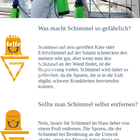
Was macht Schimmel so gefährlich?
Schimmelexperte in Bretten – Ihr
Helfer an Ort und Stelle
Schimmel auf dem gereiften Käse oder
Edelschimmel auf der Salami schmecken den
Sie haben kürzlich
meisten sehr gut, aber wenn man den
schwarze Flecken an
Schimmel an der Wand findet, ist die
Ihrer Wand entdeckt?
Begeisterung vorbei. Schimmel wird daher so
gefürchtet, da die Sporen, die er in die Luft
Schlechte Nachrichten:
abgibt, schwere Krankheiten hervorrufen
Sie haben einen
können.
Schimmelbefall in
Ihrem Haus.
Sollte man Schimmel selbst entfernen?
Nein, lassen Sie Schimmel im Haus lieber von
einem Profi entfernen. Die Sporen, die der
Schimmel bei Berührung an die Umwelt
abgibt, atmet der Mensch dabei direkt ein.