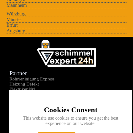
Mannheim
Würzburg
Münster
Erfurt
Augsburg
Partner
Rohrreninigung Express
Heizung Defekt
Elektriker Nr1
Über uns
Impressum
Cookies Consent
Datenschutz
Kontakt
This website use cookies to ensure you get the best
experience on our website.
0176-1605172
info@schimmelexperte24h.de