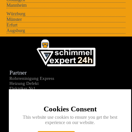
Mannheim
Würzburg
Münster
Erfurt
Augsburg
Partner
Rohrreninigung Express
Heizung Defekt
Elektriker Nr1
Über uns
Impressum
Cookies Consent
Datenschutz
Kontakt
This website use cookies to ensure you get the best
experience on our website.
0176-1605172
info@schimmelexperte24h.de