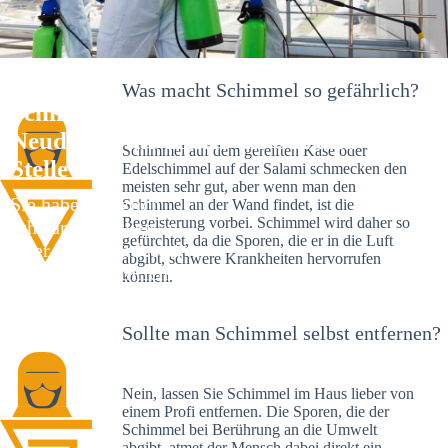
Was macht Schimmel so gefährlich?
Schimmelexperte in Graben-
Neudorf – Ihr Helfer an Ort und
Schimmel auf dem gereiften Käse oder
Stelle
Edelschimmel auf der Salami schmecken den
meisten sehr gut, aber wenn man den
Sie haben kürzlich
Schimmel an der Wand findet, ist die
Begeisterung vorbei. Schimmel wird daher so
schwarze Flecken an
gefürchtet, da die Sporen, die er in die Luft
Ihrer Wand entdeckt?
abgibt, schwere Krankheiten hervorrufen
Schlechte Nachrichten:
können.
Sie haben einen
Schimmelbefall in
Sollte man Schimmel selbst entfernen?
Ihrem Haus.
Nein, lassen Sie Schimmel im Haus lieber von
einem Profi entfernen. Die Sporen, die der
Schimmel bei Berührung an die Umwelt
abgibt, atmet der Mensch dabei direkt ein.