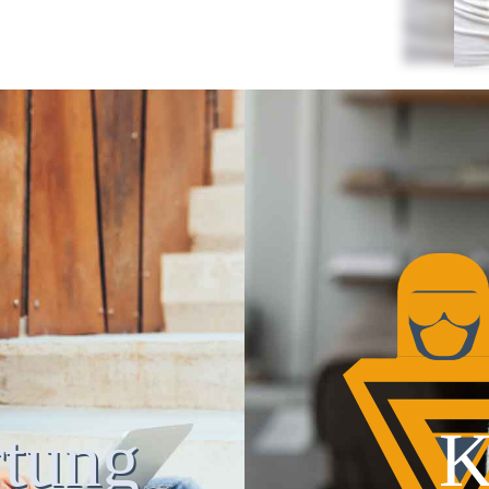
tung
K