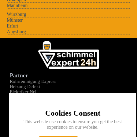
Mannheim
Würzburg
Münster
Erfurt
Augsburg
Partner
Rohrreninigung Express
Heizung Defekt
Elektriker Nr1
Über uns
Impressum
Cookies Consent
Datenschutz
Kontakt
This website use cookies to ensure you get the best
experience on our website.
0176-1605172
info@schimmelexperte24h.de