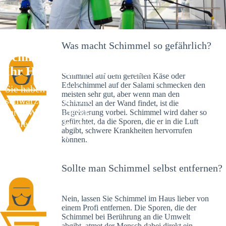
Was macht Schimmel so gefährlich?
Schimmelexperte in Heidelsheim –
Ihr Helfer an Ort und Stelle
Schimmel auf dem gereiften Käse oder
Edelschimmel auf der Salami schmecken den
Sie haben kürzlich
meisten sehr gut, aber wenn man den
schwarze Flecken an
Schimmel an der Wand findet, ist die
Ihrer Wand entdeckt?
Begeisterung vorbei. Schimmel wird daher so
gefürchtet, da die Sporen, die er in die Luft
Schlechte Nachrichten:
abgibt, schwere Krankheiten hervorrufen
Sie haben einen
können.
Schimmelbefall in
Ihrem Haus.
Sollte man Schimmel selbst entfernen?
Nein, lassen Sie Schimmel im Haus lieber von
einem Profi entfernen. Die Sporen, die der
Schimmel bei Berührung an die Umwelt
abgibt, atmet der Mensch dabei direkt ein.