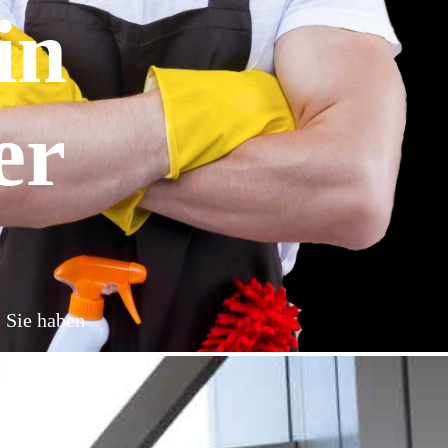
in
er
: Sie haben