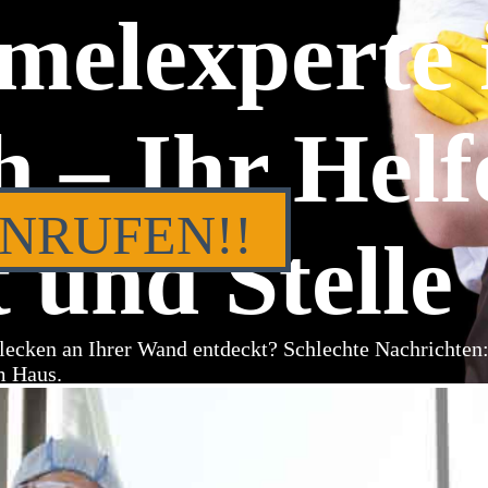
melexperte 
 – Ihr Helf
ANRUFEN!!
 und Stelle
lecken an Ihrer Wand entdeckt? Schlechte Nachrichten
m Haus.