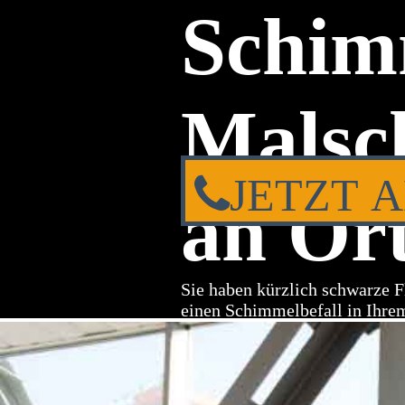
Schim
Malsch
JETZT 
an Ort
Sie haben kürzlich schwarze F
einen Schimmelbefall in Ihre