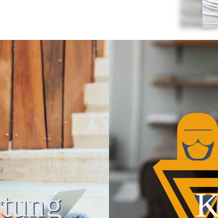
tung
K