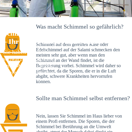
Was macht Schimmel so gefährlich?
Schimmelexperte in Nordweststadt
– Ihr Helfer an Ort und Stelle
Schimmel auf dem gereiften Käse oder
Edelschimmel auf der Salami schmecken den
Sie haben kürzlich
meisten sehr gut, aber wenn man den
schwarze Flecken an
Schimmel an der Wand findet, ist die
Ihrer Wand entdeckt?
Begeisterung vorbei. Schimmel wird daher so
gefürchtet, da die Sporen, die er in die Luft
Schlechte Nachrichten:
abgibt, schwere Krankheiten hervorrufen
Sie haben einen
können.
Schimmelbefall in
Ihrem Haus.
Sollte man Schimmel selbst entfernen?
Nein, lassen Sie Schimmel im Haus lieber von
einem Profi entfernen. Die Sporen, die der
Schimmel bei Berührung an die Umwelt
abgibt, atmet der Mensch dabei direkt ein.