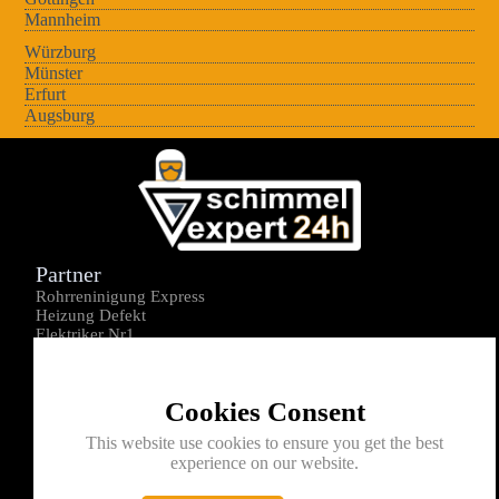
Mannheim
Würzburg
Münster
Erfurt
Augsburg
Partner
Rohrreninigung Express
Heizung Defekt
Elektriker Nr1
Über uns
Impressum
Cookies Consent
Datenschutz
Kontakt
This website use cookies to ensure you get the best
experience on our website.
0176-1605172
info@schimmelexperte24h.de