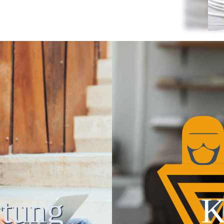
tung
K