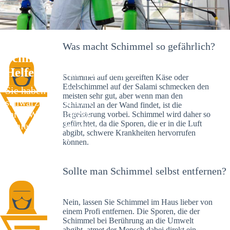
Was macht Schimmel so gefährlich?
Schimmelexperte in Köln – Ihr
Helfer an Ort und Stelle
Schimmel auf dem gereiften Käse oder
Edelschimmel auf der Salami schmecken den
Sie haben kürzlich
meisten sehr gut, aber wenn man den
schwarze Flecken an
Schimmel an der Wand findet, ist die
Ihrer Wand entdeckt?
Begeisterung vorbei. Schimmel wird daher so
gefürchtet, da die Sporen, die er in die Luft
Schlechte Nachrichten:
abgibt, schwere Krankheiten hervorrufen
Sie haben einen
können.
Schimmelbefall in
Ihrem Haus.
Sollte man Schimmel selbst entfernen?
Nein, lassen Sie Schimmel im Haus lieber von
einem Profi entfernen. Die Sporen, die der
Schimmel bei Berührung an die Umwelt
abgibt, atmet der Mensch dabei direkt ein.