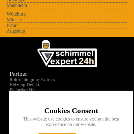
Mannheim
Würzburg
Münster
Erfurt
Augsburg
Partner
Rohrreninigung Express
Heizung Defekt
Elektriker Nr1
Über uns
Impressum
Cookies Consent
Datenschutz
Kontakt
This website use cookies to ensure you get the best
experience on our website.
0176-1605172
info@schimmelexperte24h.de