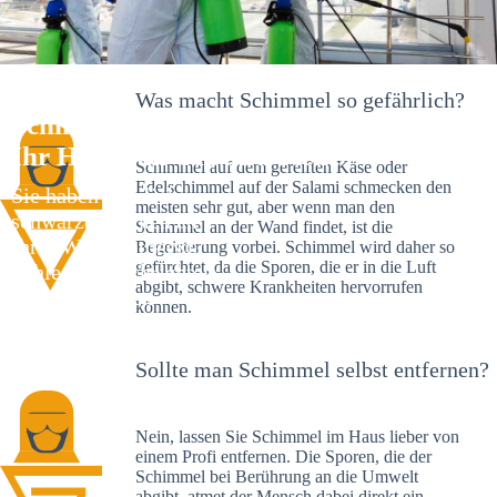
Was macht Schimmel so gefährlich?
Schimmelexperte in Eigeltingen –
Ihr Helfer an Ort und Stelle
Schimmel auf dem gereiften Käse oder
Edelschimmel auf der Salami schmecken den
Sie haben kürzlich
meisten sehr gut, aber wenn man den
schwarze Flecken an
Schimmel an der Wand findet, ist die
Ihrer Wand entdeckt?
Begeisterung vorbei. Schimmel wird daher so
gefürchtet, da die Sporen, die er in die Luft
Schlechte Nachrichten:
abgibt, schwere Krankheiten hervorrufen
Sie haben einen
können.
Schimmelbefall in
Ihrem Haus.
Sollte man Schimmel selbst entfernen?
Nein, lassen Sie Schimmel im Haus lieber von
einem Profi entfernen. Die Sporen, die der
Schimmel bei Berührung an die Umwelt
abgibt, atmet der Mensch dabei direkt ein.