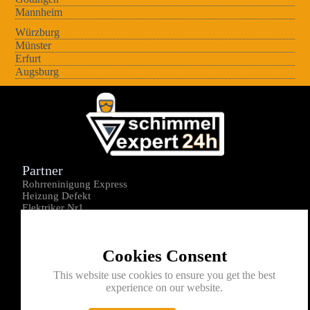
Mannheim
Würzburg
Münster
Erfurt
Augsburg
Partner
Rohrreninigung Express
Heizung Defekt
Elektriker Nr1
Über uns
Impressum
Cookies Consent
Datenschutz
Kontakt
This website use cookies to ensure you get the best
experience on our website.
0176-1605172
info@schimmelexperte24h.de