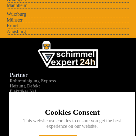
Mannheim
Würzburg
Münster
Erfurt
Augsburg
Partner
Rohrreninigung Express
Heizung Defekt
Elektriker Nr1
Über uns
Impressum
Cookies Consent
Datenschutz
Kontakt
This website use cookies to ensure you get the best
experience on our website.
0176-1605172
info@schimmelexperte24h.de