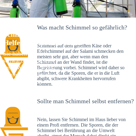
Was macht Schimmel so gefährlich?
Schimmelexperte in Staad – Ihr
Helfer an Ort und Stelle
Schimmel auf dem gereiften Käse oder
Edelschimmel auf der Salami schmecken den
Sie haben kürzlich
meisten sehr gut, aber wenn man den
schwarze Flecken an
Schimmel an der Wand findet, ist die
Ihrer Wand entdeckt?
Begeisterung vorbei. Schimmel wird daher so
gefürchtet, da die Sporen, die er in die Luft
Schlechte Nachrichten:
abgibt, schwere Krankheiten hervorrufen
Sie haben einen
können.
Schimmelbefall in
Ihrem Haus.
Sollte man Schimmel selbst entfernen?
Nein, lassen Sie Schimmel im Haus lieber von
einem Profi entfernen. Die Sporen, die der
Schimmel bei Berührung an die Umwelt
abgibt, atmet der Mensch dabei direkt ein.