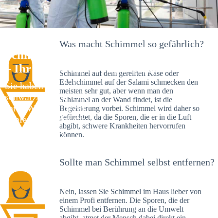
Was macht Schimmel so gefährlich?
Schimmelexperte in Wollmatingen
– Ihr Helfer an Ort und Stelle
Schimmel auf dem gereiften Käse oder
Edelschimmel auf der Salami schmecken den
Sie haben kürzlich
meisten sehr gut, aber wenn man den
schwarze Flecken an
Schimmel an der Wand findet, ist die
Ihrer Wand entdeckt?
Begeisterung vorbei. Schimmel wird daher so
gefürchtet, da die Sporen, die er in die Luft
Schlechte Nachrichten:
abgibt, schwere Krankheiten hervorrufen
Sie haben einen
können.
Schimmelbefall in
Ihrem Haus.
Sollte man Schimmel selbst entfernen?
Nein, lassen Sie Schimmel im Haus lieber von
einem Profi entfernen. Die Sporen, die der
Schimmel bei Berührung an die Umwelt
abgibt, atmet der Mensch dabei direkt ein.