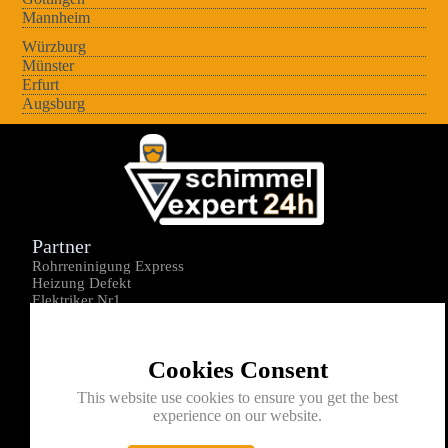
Mannheim
Würzburg
Münster
Erfurt
Augsburg
Partner
Rohrreninigung Express
Heizung Defekt
Elektriker Nr1
Über uns
Impressum
Cookies Consent
Datenschutz
Kontakt
This website use cookies to ensure you get the best
experience on our website.
0176-1605172
info@schimmelexperte24h.de