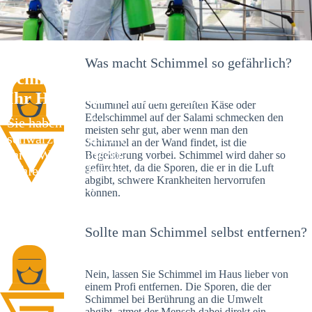
Was macht Schimmel so gefährlich?
Schimmelexperte in Fischingen –
Ihr Helfer an Ort und Stelle
Schimmel auf dem gereiften Käse oder
Edelschimmel auf der Salami schmecken den
Sie haben kürzlich
meisten sehr gut, aber wenn man den
schwarze Flecken an
Schimmel an der Wand findet, ist die
Ihrer Wand entdeckt?
Begeisterung vorbei. Schimmel wird daher so
gefürchtet, da die Sporen, die er in die Luft
Schlechte Nachrichten:
abgibt, schwere Krankheiten hervorrufen
Sie haben einen
können.
Schimmelbefall in
Ihrem Haus.
Sollte man Schimmel selbst entfernen?
Nein, lassen Sie Schimmel im Haus lieber von
einem Profi entfernen. Die Sporen, die der
Schimmel bei Berührung an die Umwelt
abgibt, atmet der Mensch dabei direkt ein.