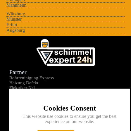
Mannheim
Würzburg
Münster
Erfurt
Augsburg
Partner
Rohrreninigung Express
Heizung Defekt
Elektriker Nr1
Über uns
Impressum
Cookies Consent
Datenschutz
Kontakt
This website use cookies to ensure you get the best
experience on our website.
0176-1605172
info@schimmelexperte24h.de