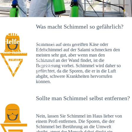
Was macht Schimmel so gefährlich?
Schimmelexperte in Ötlingen – Ihr
Helfer an Ort und Stelle
Schimmel auf dem gereiften Käse oder
Edelschimmel auf der Salami schmecken den
Sie haben kürzlich
meisten sehr gut, aber wenn man den
schwarze Flecken an
Schimmel an der Wand findet, ist die
Ihrer Wand entdeckt?
Begeisterung vorbei. Schimmel wird daher so
gefürchtet, da die Sporen, die er in die Luft
Schlechte Nachrichten:
abgibt, schwere Krankheiten hervorrufen
Sie haben einen
können.
Schimmelbefall in
Ihrem Haus.
Sollte man Schimmel selbst entfernen?
Nein, lassen Sie Schimmel im Haus lieber von
einem Profi entfernen. Die Sporen, die der
Schimmel bei Berührung an die Umwelt
abgibt, atmet der Mensch dabei direkt ein.