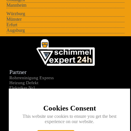
Mannheim
Würzburg
Münster
Erfurt
Augsburg
Partner
Rohrreninigung Express
Heizung Defekt
Elektriker Nr1
Über uns
Impressum
Cookies Consent
Datenschutz
Kontakt
This website use cookies to ensure you get the best
experience on our website.
0176-1605172
info@schimmelexperte24h.de