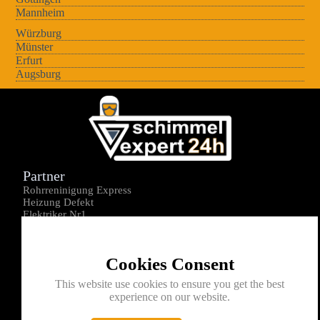
Mannheim
Würzburg
Münster
Erfurt
Augsburg
Partner
Rohrreninigung Express
Heizung Defekt
Elektriker Nr1
Über uns
Impressum
Cookies Consent
Datenschutz
Kontakt
This website use cookies to ensure you get the best
experience on our website.
0176-1605172
info@schimmelexperte24h.de