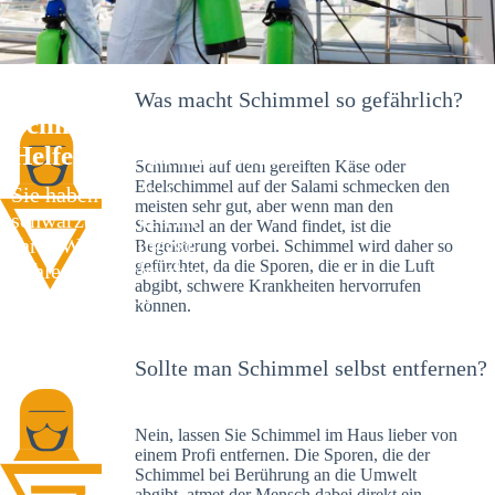
Was macht Schimmel so gefährlich?
Schimmelexperte in Aldingen – Ihr
Helfer an Ort und Stelle
Schimmel auf dem gereiften Käse oder
Edelschimmel auf der Salami schmecken den
Sie haben kürzlich
meisten sehr gut, aber wenn man den
schwarze Flecken an
Schimmel an der Wand findet, ist die
Ihrer Wand entdeckt?
Begeisterung vorbei. Schimmel wird daher so
gefürchtet, da die Sporen, die er in die Luft
Schlechte Nachrichten:
abgibt, schwere Krankheiten hervorrufen
Sie haben einen
können.
Schimmelbefall in
Ihrem Haus.
Sollte man Schimmel selbst entfernen?
Nein, lassen Sie Schimmel im Haus lieber von
einem Profi entfernen. Die Sporen, die der
Schimmel bei Berührung an die Umwelt
abgibt, atmet der Mensch dabei direkt ein.