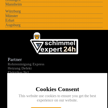
Mannheim
Würzburg
Münster
Erfurt
Augsburg
Partner
Rohrreninigung Express
Heizung Defekt
Elektriker Nr1
Über uns
Impressum
Cookies Consent
Datenschutz
Kontakt
This website use cookies to ensure you get the best
experience on our website.
0176-1605172
info@schimmelexperte24h.de