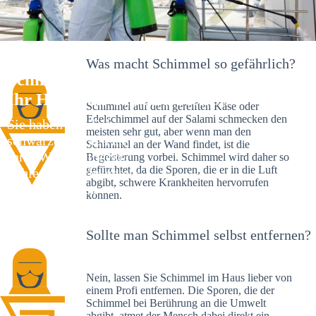
Was macht Schimmel so gefährlich?
Schimmelexperte in Hoheneck –
Ihr Helfer an Ort und Stelle
Schimmel auf dem gereiften Käse oder
Edelschimmel auf der Salami schmecken den
Sie haben kürzlich
meisten sehr gut, aber wenn man den
schwarze Flecken an
Schimmel an der Wand findet, ist die
Ihrer Wand entdeckt?
Begeisterung vorbei. Schimmel wird daher so
gefürchtet, da die Sporen, die er in die Luft
Schlechte Nachrichten:
abgibt, schwere Krankheiten hervorrufen
Sie haben einen
können.
Schimmelbefall in
Ihrem Haus.
Sollte man Schimmel selbst entfernen?
Nein, lassen Sie Schimmel im Haus lieber von
einem Profi entfernen. Die Sporen, die der
Schimmel bei Berührung an die Umwelt
abgibt, atmet der Mensch dabei direkt ein.