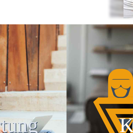
tung
K